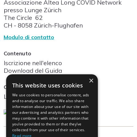
Associazione Altea Long COVID Network
presso Lunge Zürich
The Circle
62
CH - 8058
Zürich-Flughafen
Modulo di contatto
Contenuto
Iscrizione nell'elenco
Download del Guida
×
This website uses cookies
Community
We use cookies to personalise content, ads
Log In
and to analyse our traffic. We also share
information about your use of our site with
our advertising and analytics partners who
may combine it with other information that
you’ve provided to them or that they’ve
collected from your use of their services.
Read more