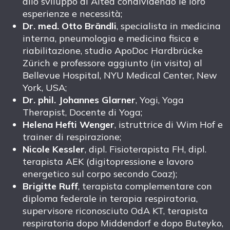
allo sviluppo di Altea condividendo le loro
esperienze e necessità;
Dr. med. Otto Brändli
, specialista in medicina
interna, pneumologia e medicina fisica e
riabilitazione, studio ApoDoc Hardbrücke
Zürich e professore aggiunto (in visita) al
Bellevue Hospital, NYU Medical Center, New
York, USA;
Dr. phil. Johannes Glarner
, Yogi, Yoga
Therapist, Docente di Yoga;
Helena Hefti Wenger
, istruttrice di Wim Hof e
trainer di respirazione;
Nicole Kessler
, dipl. Fisioterapista FH, dipl.
terapista AEK (digitopressione e lavoro
energetico sul corpo secondo Coaz);
Brigitte Ruff
, terapista complementare con
diploma federale in terapia respiratoria,
supervisore riconosciuto OdA KT, terapista
respiratoria dopo Middendorf e dopo Buteyko,