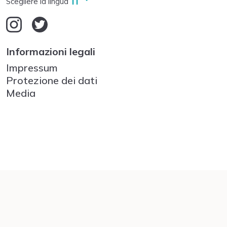
IT
Scegliere la lingua
Deutsch
English
Français
Informazioni legali
Italiano
Impressum
Protezione dei dati
Media