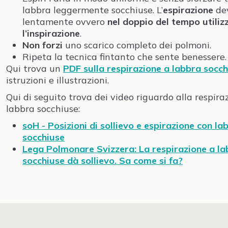
labbra leggermente socchiuse. L’
espirazione
dev
lentamente ovvero
nel doppio del tempo utiliz
l’inspirazione
.
Non forzi
uno scarico completo dei polmoni.
Ripeta la tecnica fintanto che sente benessere.
Qui trova un
PDF sulla respirazione a labbra socch
istruzioni e illustrazioni.
Qui di seguito trova dei video riguardo alla respira
labbra socchiuse:
soH - Posizioni di sollievo e espirazione con la
socchiuse
Lega Polmonare Svizzera: La respirazione a l
socchiuse dà sollievo.
Sa come si fa?