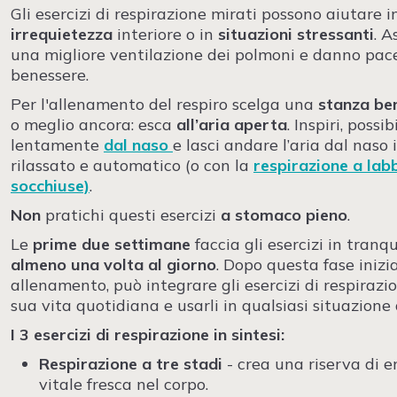
Gli esercizi di respirazione mirati possono aiutare i
irrequietezza
interiore o in
situazioni stressanti
. A
una migliore ventilazione dei polmoni e danno pace
benessere.
Per l'allenamento del respiro scelga una
stanza ben
o meglio ancora: esca
all’aria aperta
. Inspiri, possi
lentamente
dal naso
e lasci andare l’aria dal naso
rilassato e automatico (o con la
respirazione a lab
socchiuse)
.
Non
pratichi questi esercizi
a stomaco pieno
.
Le
prime due settimane
faccia gli esercizi in tranqu
almeno una volta al giorno
. Dopo questa fase inizia
allenamento, può integrare gli esercizi di respirazi
sua vita quotidiana e usarli in qualsiasi situazione d
I 3 esercizi di respirazione in sintesi:
Respirazione a tre stadi
- crea una riserva di e
vitale fresca nel corpo.