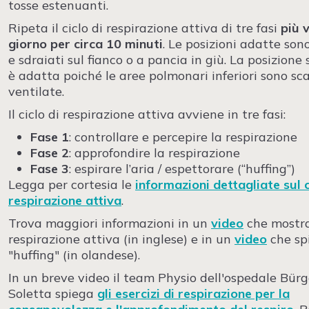
tosse estenuanti.
Ripeta il ciclo di respirazione attiva di tre fasi
più v
giorno per circa 10 minuti
. Le posizioni adatte son
e sdraiati sul fianco o a pancia in giù. La posizione
è adatta poiché le aree polmonari inferiori sono s
ventilate.
Il ciclo di respirazione attiva avviene in tre fasi:
Fase 1
: controllare e percepire la respirazione
Fase 2
: approfondire la respirazione
Fase 3
: espirare l’aria / espettorare (“huffing”)
Legga per cortesia le
informazioni dettagliate sul c
respirazione attiva
.
Trova maggiori informazioni in un
video
che mostra 
respirazione attiva (in inglese) e in un
video
che spi
"huffing" (in olandese).
In un breve video il team Physio dell'ospedale Bürg
Soletta spiega
gli esercizi di respirazione per la