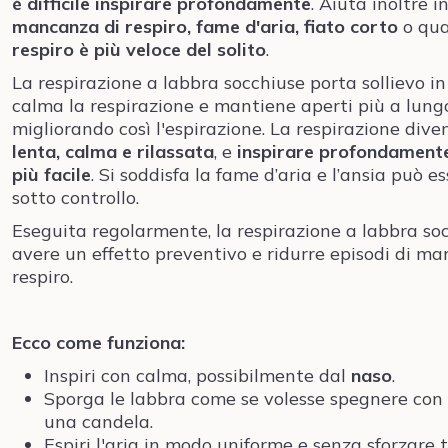
è difficile inspirare profondamente
. Aiuta inoltre i
mancanza di respiro, fame d'aria, fiato corto
o qu
respiro è più veloce del solito
.
La respirazione a labbra socchiuse porta sollievo in
calma la respirazione e mantiene aperti più a lungo
migliorando così l'espirazione. La respirazione dive
lenta, calma e rilassata
, e
inspirare profondamente
più facile
. Si soddisfa la fame d’aria e l’ansia può e
sotto controllo.
Eseguita regolarmente, la respirazione a labbra so
avere un effetto preventivo e ridurre episodi di m
respiro.
Ecco come funziona:
Inspiri con calma, possibilmente dal
naso
.
Sporga le labbra come se volesse spegnere con
una candela.
Espiri l'aria in modo uniforme e senza sforzare 