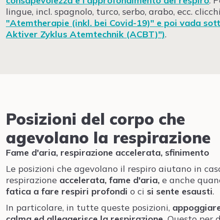
consapevolezza e l'approfondimento del respiro
. 
lingue, incl. spagnolo, turco, serbo, arabo, ecc. clicch
"Atemtherapie (inkl. bei Covid-19)" e poi vada sott
Aktiver Zyklus Atemtechnik (ACBT)")
.
Posizioni del corpo che
agevolano la respirazione
Fame d'aria, respirazione accelerata, sfinimento
Le posizioni che agevolano il respiro aiutano in cas
respirazione
accelerata, fame d'aria,
e anche quand
fatica
a fare respiri profondi
o ci
si sente esausti
.
In particolare, in tutte queste posizioni,
appoggiare
calma ed alleggerisce la
respirazione.
Questo per d