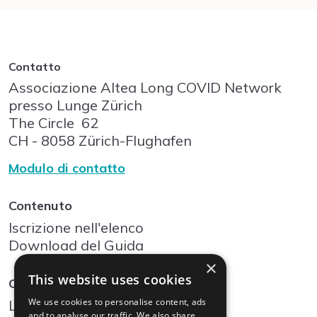
Contatto
Associazione Altea Long COVID Network
presso Lunge Zürich
The Circle
62
CH - 8058
Zürich-Flughafen
Modulo di contatto
Contenuto
Iscrizione nell'elenco
Download del Guida
×
This website uses cookies
Community
We use cookies to personalise content, ads
Log In
and to analyse our traffic. We also share