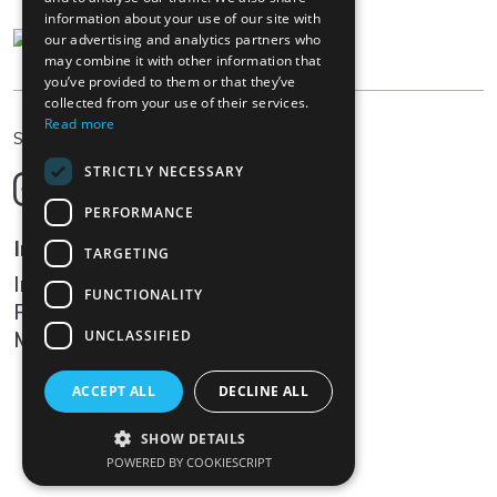
information about your use of our site with
our advertising and analytics partners who
may combine it with other information that
you’ve provided to them or that they’ve
collected from your use of their services.
Read more
IT
Scegliere la lingua
STRICTLY NECESSARY
Deutsch
English
PERFORMANCE
Français
Informazioni legali
TARGETING
Italiano
Impressum
FUNCTIONALITY
Protezione dei dati
Media
UNCLASSIFIED
ACCEPT ALL
DECLINE ALL
SHOW DETAILS
POWERED BY COOKIESCRIPT