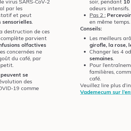
 le virus SARS-CoV-2
soir, pendant
10
l par les
odeurs intensifs.
tatif et peut
Pas 2 :
Percevoi
s sensorielles
.
en même temps.
Conseils:
 destruction de ces
incomplète parvient
Les meilleurs a
nfusions olfactives
girofle, la rose, 
nes concernées ne
Changer les 4 o
goût du café, par
semaines
.
petit.
Pour l’entraînem
familières, comm
s peuvent se
café.
’évolution des
Veuillez lire plus d’
e COVID-19 comme
Vademecum sur l’ent