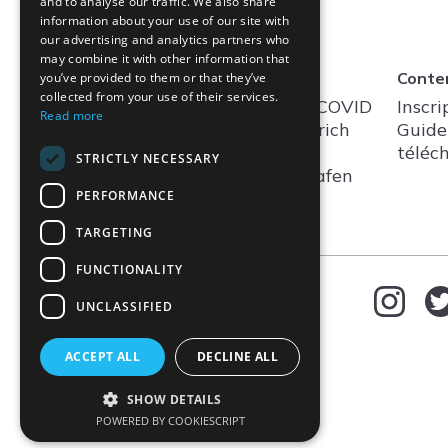
and to analyse our traffic. We also share
information about your use of our site with
our advertising and analytics partners who
may combine it with other information that
Contact
Conte
you’ve provided to them or that they’ve
collected from your use of their services.
Association Altea Long COVID
Inscri
Read more
Network chez Lunge Zürich
Guide
The Circle
62
téléc
STRICTLY NECESSARY
CH - 8058
Zürich-Flughafen
PERFORMANCE
Formulaire de contact
TARGETING
FUNCTIONALITY
FR
Sélectionner la langue
UNCLASSIFIED
Deutsch
ACCEPT ALL
DECLINE ALL
English
Français
SHOW DETAILS
Italiano
POWERED BY COOKIESCRIPT