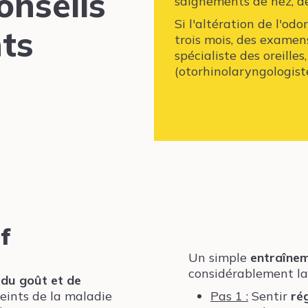
conseils
saignements de nez, de
Si l'altération de l'od
ts
trois mois, des examen
spécialiste des oreilles
(otorhinolaryngologiste
f
Un simple
entraînem
considérablement la 
 du goût et de
teints de la maladie
Pas 1 :
Sentir
ré