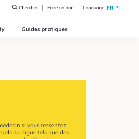
FR
Chercher
Faire un don
Language
Deutsch
English
ty
Guides pratiques
Français
Italiano
médecin si vous ressentez
uels ou aigus tels que des