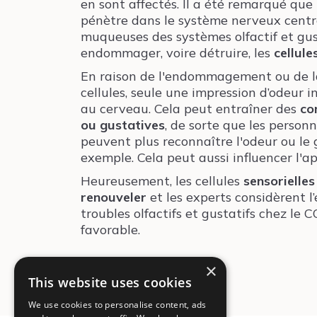
en sont affectés. Il a été remarqué que
pénètre dans le système nerveux centra
muqueuses des systèmes olfactif et gus
endommager, voire détruire, les
cellule
En raison de l'endommagement ou de la
cellules, seule une impression d’odeur 
au cerveau. Cela peut entraîner des
co
ou gustatives
, de sorte que les person
peuvent plus reconnaître l'odeur ou le 
exemple. Cela peut aussi influencer l'ap
Heureusement, les cellules
sensorielle
renouveler
et les experts considèrent l
troubles olfactifs et gustatifs chez l
favorable.
×
This website uses cookies
We use cookies to personalise content, ads