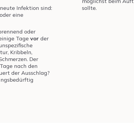
möglichst beim Auft
neute Infektion sind:
sollte.
 oder eine
brennend oder
 einige Tage
vor
der
nspezifische
r, Kribbeln,
Schmerzen. Der
e Tage nach den
uert der Ausschlag?
ungsbedürftig