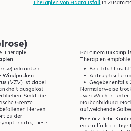
Therapien von Haarausfall
in Zusamme
lrose)
e Therapie,
Bei einem
unkompliz
apien
Therapien empfohle
lrose) erkranken,
Feuchte Umschl
e
Windpocken
Antiseptische u
us (VZV) ist dabei
Gegebenenfalls 
ankheit ausgelöst
Normalerweise trock
rblieben. Sinkt die
zwei Wochen unter 
tische Grenze,
Narbenbildung. Nac
 befallenen Nerven
aufweichende Salben 
rt zu der
Eine ärztliche Kontr
Symptomatik, diese
eine allfällig nöti