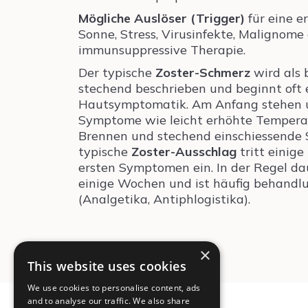
Mögliche Auslöser (Trigger)
für eine er
Sonne, Stress, Virusinfekte, Malignome
immunsuppressive Therapie.
Der typische
Zoster-Schmerz
wird als 
stechend beschrieben und beginnt oft
Hautsymptomatik. Am Anfang stehen u
Symptome wie leicht erhöhte Temperatu
Brennen und stechend einschiessende 
typische
Zoster-Ausschlag
tritt einig
ersten Symptomen ein. In der Regel da
einige Wochen und ist häufig behandl
(Analgetika, Antiphlogistika).
×
This website uses cookies
We use cookies to personalise content, ads
and to analyse our traffic. We also share