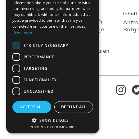
information about your use of our site with
our advertising and analytics partners who
Kontakt
Inhalt
may combine it with other information that
you’ve provided to them or that they’ve
Verein Altea Long COVID
Antra
collected from your use of their services.
Network c/o Verein Lunge
Ratge
Read more
Zürich
The Circle
62
STRICTLY NECESSARY
CH - 8058
Zürich-Flughafen
PERFORMANCE
Kontaktformular
TARGETING
FUNCTIONALITY
DE
Sprache wählen
UNCLASSIFIED
Deutsch
ACCEPT ALL
DECLINE ALL
English
Français
SHOW DETAILS
Italiano
POWERED BY COOKIESCRIPT