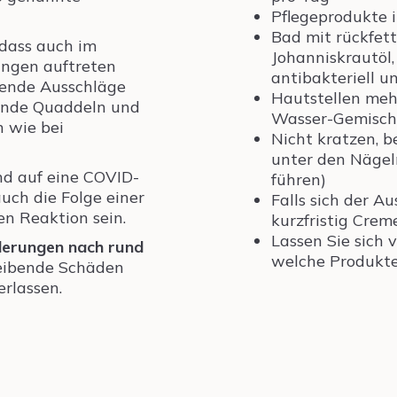
Pflegeprodukte 
Bad mit rückfett
 dass auch im
Johanniskrautöl
ngen auftreten
antibakteriell u
kende Ausschläge
Hautstellen meh
kende Quaddeln und
Wasser-Gemisch 
n wie bei
Nicht kratzen, b
unter den Nägel
d auf eine COVID-
führen)
uch die Folge einer
Falls sich der A
en Reaktion sein.
kurzfristig Crem
Lassen Sie sich
derungen nach rund
welche Produkte
leibende Schäden
rlassen.