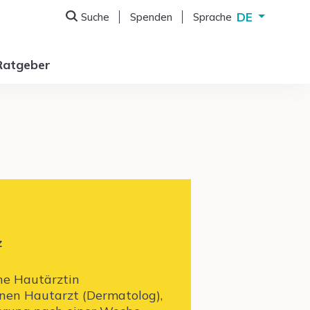
DE
Suche
Spenden
Sprache
Deutsch
English
Ratgeber
Français
Italiano
z
ne Hautärztin
inen Hautarzt (Dermatolog),