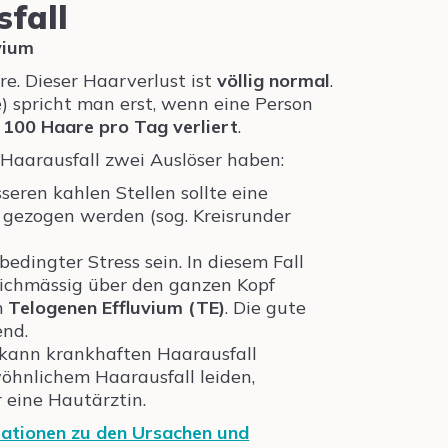
sfall
vium
re. Dieser Haarverlust ist
völlig normal
.
) spricht man erst, wenn eine Person
 100 Haare pro Tag verliert
.
aarausfall zwei Auslöser haben:
seren kahlen Stellen sollte eine
gezogen werden (sog. Kreisrunder
edingter Stress sein. In diesem Fall
eichmässig über den ganzen Kopf
m
Telogenen Effluvium (TE)
. Die gute
end.
 kann krankhaften Haarausfall
öhnlichem Haarausfall leiden,
 eine Hautärztin.
mationen zu den Ursachen und