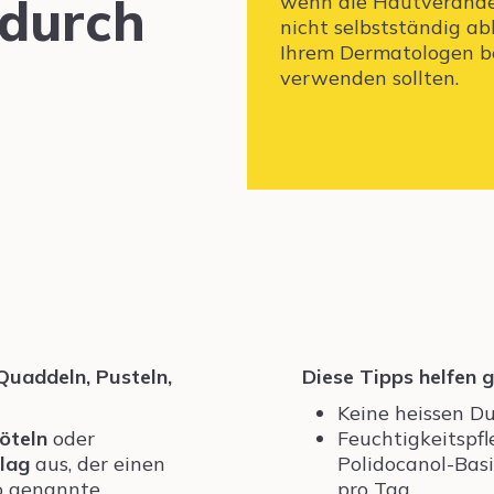
durch
wenn die Hautverände
nicht selbstständig abh
Ihrem Dermatologen be
verwenden sollten.
Quaddeln, Pusteln,
Diese Tipps helfen g
Keine heissen D
öteln
oder
Feuchtigkeitspfl
lag
aus, der einen
Polidocanol-Bas
so genannte
pro Tag