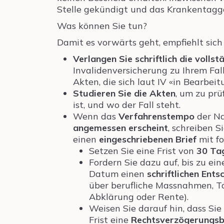
Stelle gekündigt und das Krankentagge
Was können Sie tun?
Damit es vorwärts geht, empfiehlt sich
Verlangen Sie schriftlich die volls
Invalidenversicherung zu Ihrem Fall
Akten, die sich laut IV «in Bearbeit
Studieren Sie die Akten
, um zu prü
ist, und wo der Fall steht.
Wenn das
Verfahrenstempo
der Na
angemessen erscheint
, schreiben S
einen
eingeschriebenen Brief
mit fo
Setzen Sie eine Frist von
30 Ta
Fordern Sie dazu auf, bis zu e
Datum einen
schriftlichen Ents
über berufliche Massnahmen, T
Abklärung oder Rente).
Weisen Sie darauf hin, dass Sie
Frist eine
Rechtsverzögerungs