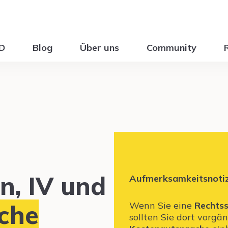
ID
Blog
Über uns
Community
n, IV und
Aufmerksamkeitsnoti
iche
Wenn Sie eine
Rechtss
sollten Sie dort vorgä