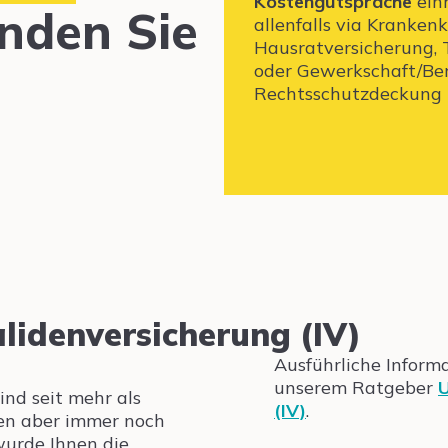
Kostengutsprache
einh
finden Sie
allenfalls via Kranken
Hausratversicherung, 
oder Gewerkschaft/Be
Rechtsschutzdeckung 
lidenversicherung (IV)
Ausführliche Infor
unserem Ratgeber
U
sind seit mehr als
(IV)
.
ben aber immer noch
wurde Ihnen die