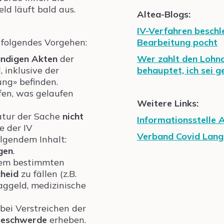
ld läuft bald aus.
Altea-Blogs:
IV-Verfahren beschl
 folgendes Vorgehen:
Bearbeitung pocht
tändigen Akten
der
Wer zahlt den Lohna
, inklusive der
behauptet, ich sei 
ung» befinden.
fen, was gelaufen
Weitere Links:
tur der Sache
nicht
Informationsstelle 
ie der IV
Verband Covid Lang
lgendem Inhalt:
gen
.
inem bestimmten
cheid
zu fällen (z.B.
aggeld, medizinische
 bei Verstreichen der
beschwerde
erheben.