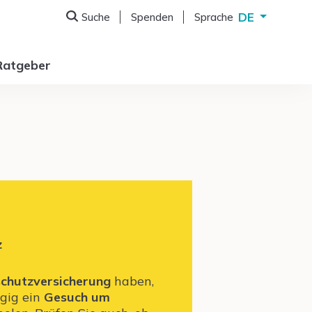
DE
Suche
Spenden
Sprache
Deutsch
English
Ratgeber
Français
Italiano
z
chutzversicherung
haben,
ngig ein
Gesuch um