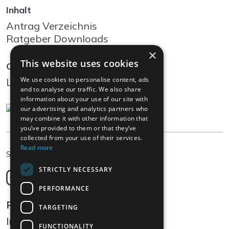
Inhalt
Antrag Verzeichnis
Ratgeber Downloads
×
This website uses cookies
Community
We use cookies to personalise content, ads
Log In
and to analyse our traffic. We also share
information about your use of our site with
our advertising and analytics partners who
may combine it with other information that
you’ve provided to them or that they’ve
collected from your use of their services.
Read more
DE
Sprache wählen
STRICTLY NECESSARY
Deutsch
English
PERFORMANCE
Français
Rechtliches
TARGETING
Italiano
Impressum
FUNCTIONALITY