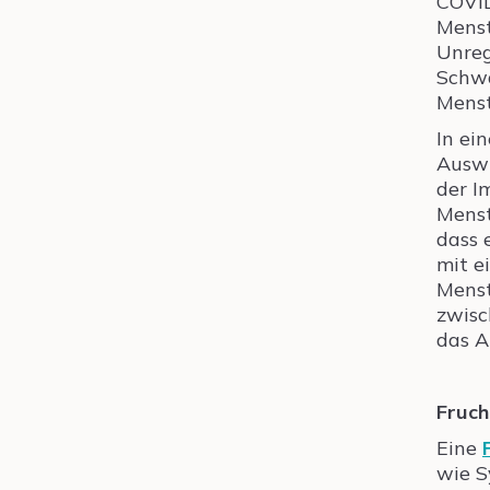
COVID
Menst
Unreg
Schwa
Menst
In ei
Auswi
der I
Menst
dass 
mit e
Menst
zwisc
das A
Fruch
Eine
wie S