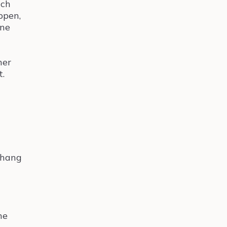
ich
ppen,
ine
ner
t.
nhang
ne