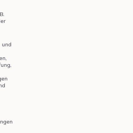
B.
der
) und
en,
fung,
gen
und
ungen