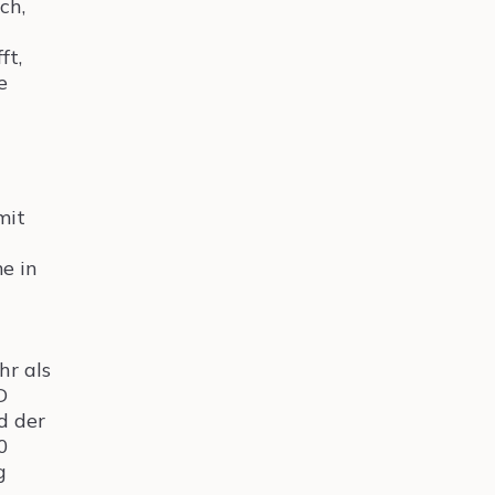
ch,
ft,
e
mit
e in
hr als
D
d der
0
g