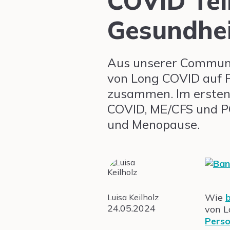
COVID Tei
Gesundhei
Aus unserer Communit
von Long COVID auf 
zusammen. Im ersten
COVID, ME/CFS und P
und Menopause.
Wie
b
Luisa Keilholz
24.05.2024
von L
Pers