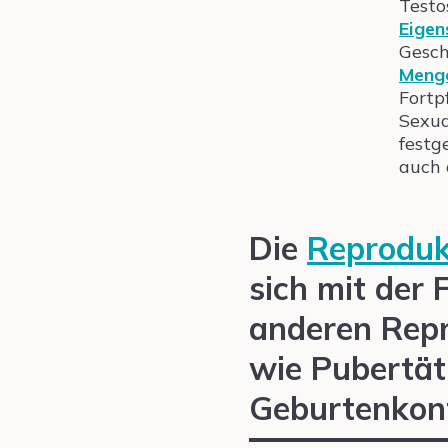
Testo
Eigen
Gesch
Meng
Fortp
Sexua
festg
auch 
Die
Reproduk
sich mit der 
anderen Repr
wie Pubertä
Geburtenkont