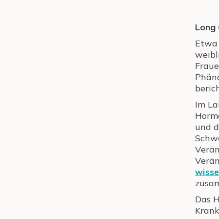
Long 
Etw
weibl
Fraue
Phäno
beric
Im La
Hormo
und d
Schwa
Verän
Verän
wisse
zusa
Das H
Krank