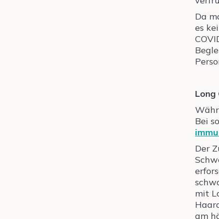
verfr
Da ma
es ke
COVID
Begle
Perso
Long
Währe
Bei s
immu
Der 
Schwa
erfor
schwa
mit L
Haara
am hä