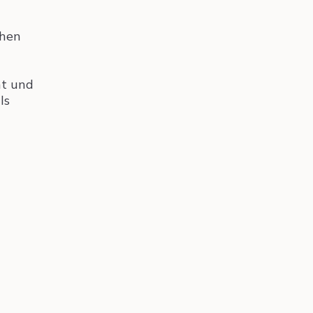
chen
ht und
ls