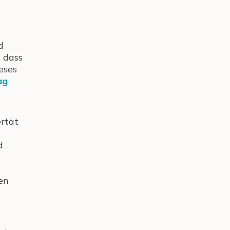
d
, dass
eses
ag
ertät
d
en