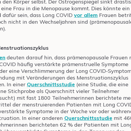
 den Körper selbst. Der Östrogenspiegel sinkt drastis
eine Frau in die Menopause kommt. Dies könnte ein
 dafür sein, dass Long COVID
vor allem
Frauen betrif
och nicht in den Wechseljahren sind (prämenopausal
n).
enstruationszyklus
en
deuten darauf hin, dass prämenopausale Frauen 
COVID häufig verstärkte prämenstruelle Symptome
der eine Verschlimmerung der Long COVID-Symptom
ndung mit Veränderungen des Menstruationszyklus
en. In einer
Querschnittsstudie
(eine Studie, die eine
lne Stichprobe als Querschnitt vieler Teilnehmer
sucht) mit fast 1800 Teilnehmerinnen berichtete me
rittel der menstruierenden Patienten mit Long COVI
verstärkte Symptome in der Woche vor oder währen
ruation. In einer anderen
Querschnittsstudie
mit 46
ehmerinnen berichteten 62 % der Patienten mit Lon