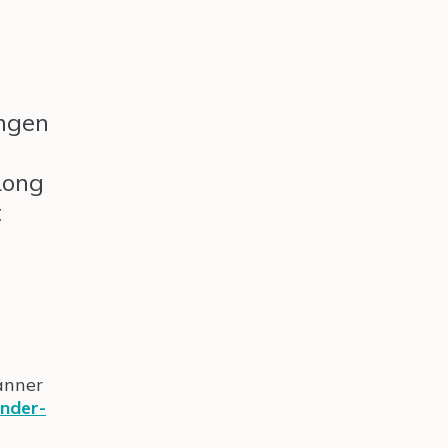
ungen
Long
t
änner
nder-