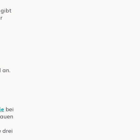
 gibt
r
 an.
ie
bei
rauen
 drei