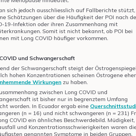
ühte Menopause hindeutet.
n sich jedoch ausschliesslich auf Fallberichte stützt,
ine Schätzungen über die Häufigkeit der POI nach de
-19-Infektion oder ihren Zusammenhang mit
iterkrankungen. Somit ist nicht bekannt, ob POI bei
nen mit Long COVID häufiger vorkommen.
 COVID und Schwangerschaft
nd der Schwangerschaft steigt der Östrogenspiegel
olch hohen Konzentrationen scheinen Östrogene eher
nhemmende Wirkungen
zu haben.
Zusammenhang zwischen Long COVID und
ngerschaft ist bisher nur in begrenztem Umfang
scht worden. In Ecuador ergab eine
Querschnittsstud
ngeren (n = 16) und nicht schwangeren (n = 231) F
ong COVID ein ähnliches Beschwerdebild. Müdigkeit,
usfall und Konzentrationsschwierigkeiten waren die
ufigsten genannten Symptome in beiden Gruppen.