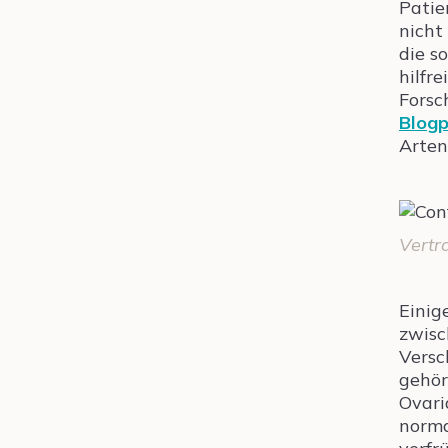
Patie
nicht
die s
hilfr
Forsc
Blogp
Arten
Vertr
Einig
zwisc
Versc
gehör
Ovari
norma