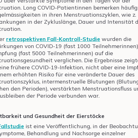
 über verstärkte Symptome in den Tagen vor der
ruation. Long COVID-Patientinnen bemerken häufig
elmässigkeiten in ihren Menstruationszyklen, wie z. 
nkungen in der Zykluslänge, Dauer und Intensität 
ruation.
ner
retrospektiven Fall-Kontroll-Studie
wurden die
rkungen von COVID-19 (fast 1000 Teilnehmerinnen
mpfung (fast 5000 Teilnehmerinnen) auf die
ruationsgesundheit verglichen. Die Ergebnisse zeigt
eine frühere COVID-19-Infektion, nicht aber eine Imp
inem erhöhten Risiko für eine veränderte Dauer des
ruationszyklus, intermenstruelle Blutungen (Blutun
hen den Perioden), verstärkten Menstruationsfluss 
usbleiben der Periode verbunden war.
tbarkeit und Gesundheit der Eierstöcke
Fallstudie
ist eine Veröffentlichung, in der Beobacht
ymptome, Behandlung und Nachsorge einzelner