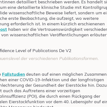
ntinnen detailliert beschrieben werden. Es handelt s
 um eine detaillierte klinische Studie mit Kontrollgru
olide wissenschaftliche Beweise liefert, sondern um e
eiche erste Beobachtung, die aufzeigt, wo weitere
hung erforderlich ist. In einem kürzlich erschienenen
ost
haben wir die Vertrauenswürdigkeit verschiede
 von wissenschaftlichen Veröffentlichungen erläuter
auenslevel der verschiedenen Publikationsformen.
e
Fallstudien
deuten auf einen möglichen Zusamme
hen einer COVID-19-Infektion und der langfristigen
hlechterung der Gesundheit der Eierstöcke hin. Dazu
t auch das Auftretens einer vorzeitigen
alinsuffizienz (POI), die durch einen Rückgang der
len Eierstockfunktion vor dem 40. Lebensjahr auf ei