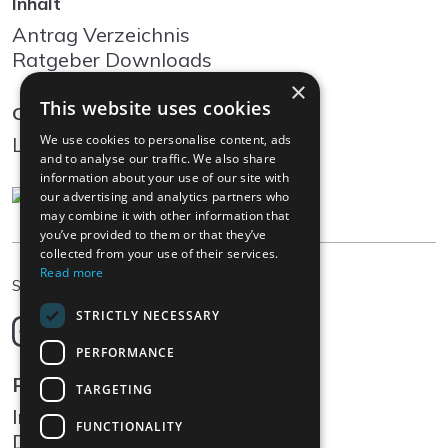
Inhalt
Antrag Verzeichnis
Ratgeber Downloads
×
This website uses cookies
Community
We use cookies to personalise content, ads
Log In
and to analyse our traffic. We also share
information about your use of our site with
our advertising and analytics partners who
may combine it with other information that
you’ve provided to them or that they’ve
collected from your use of their services.
Read more
DE
Sprache wählen
STRICTLY NECESSARY
Deutsch
English
PERFORMANCE
Français
Rechtliches
TARGETING
Italiano
Impressum
FUNCTIONALITY
Datenschutz