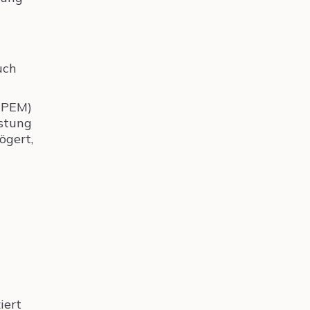
uch
(PEM)
astung
ögert,
iert