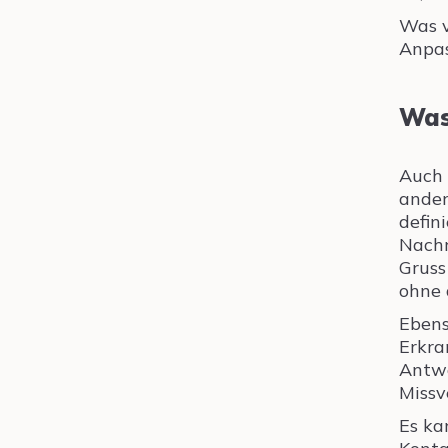
Was v
Anpas
Was
Auch 
ander
defin
Nachr
Gruss
ohne 
Ebens
Erkra
Antwo
Missv
Es ka