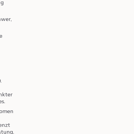
ig
hwer,
e
.
nkter
s.
romen
enzt
stung.