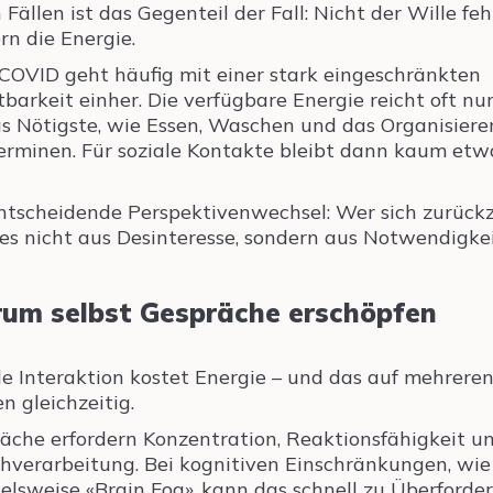
 Fällen ist das Gegenteil der Fall: Nicht der Wille fehl
rn die Energie.
COVID geht häufig mit einer stark eingeschränkten
tbarkeit einher. Die verfügbare Energie reicht oft nu
as Nötigste, wie Essen, Waschen und das Organisiere
erminen. Für soziale Kontakte bleibt dann kaum etw
ntscheidende Perspektivenwechsel: Wer sich zurückz
ies nicht aus Desinteresse, sondern aus Notwendigkei
um selbst Gespräche erschöpfen
le Interaktion kostet Energie – und das auf mehrere
n gleichzeitig.
äche erfordern Konzentration, Reaktionsfähigkeit u
hverarbeitung. Bei kognitiven Einschränkungen, wie
ielsweise «Brain Fog», kann das schnell zu Überforde