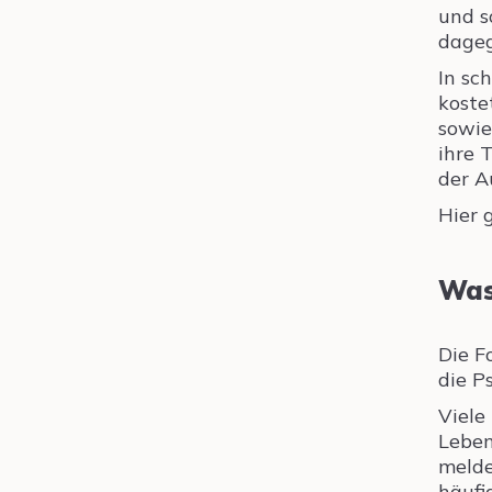
und s
dageg
In sc
koste
sowie
ihre 
der A
Hier 
Was
Die F
die P
Viele
Leben
melde
häufi