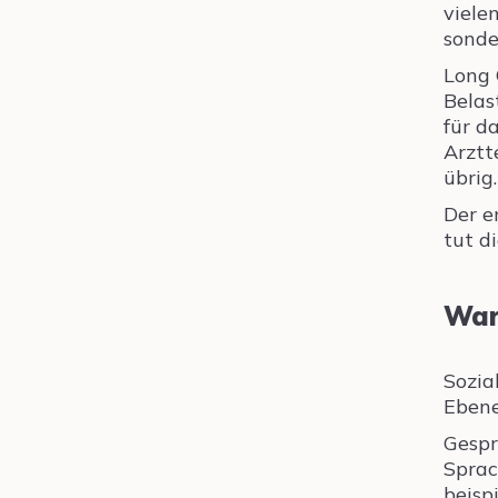
vielen
sonde
Long 
Belas
für d
Arztt
übrig.
Der e
tut d
War
Sozia
Ebene
Gespr
Sprac
beisp