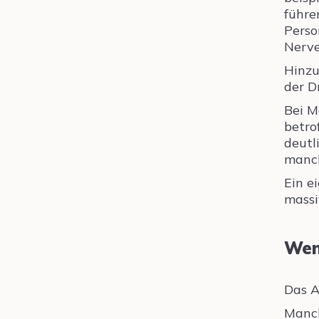
führe
Perso
Nerve
Hinzu
der D
Bei M
betro
deutl
manch
Ein e
massi
Wen
Das A
Manch