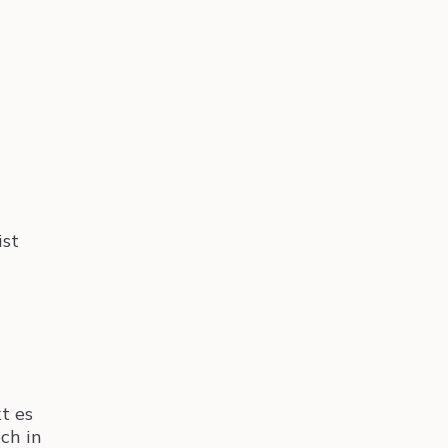
ist
t es
ch in