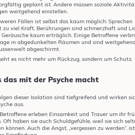
orgfältig geplant ist. Andere müssen soziale Aktivit
en weitgehend einstellen.
hweren Fällen ist selbst das kaum möglich: Sprechen
t zu viel Kraft, Berührungen sind schmerzhaft und Li
 Geräusche kaum erträglich. Einige Betroffene verbr
Tage in abgedunkelten Räumen und sind weitgehen
ussenwelt abgeschirmt.
geht es nicht mehr um Rückzug, sondern um Schutz.
 das mit der Psyche macht
olgen dieser Isolation sind tiefgreifend und wirken si
syche aus.
 Betroffene erleben Einsamkeit und Trauer um ihr fr
. Oft haben sie auch Schuldgefühle, weil sie sich sel
n können. Auch die Angst, „vergessen zu werden“, ist
ge Empfindung.