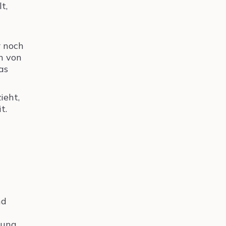
t,
r noch
n von
as
ieht,
t.
n
nd
rung