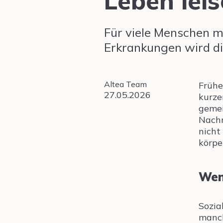
Leben leis
Für viele Menschen 
Erkrankungen wird die
Altea Team
Frühe
27.05.2026
kurze
gemei
Nachr
nicht
körpe
Wen
Sozia
manch