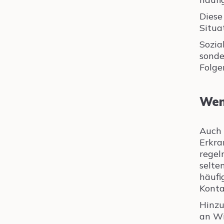
Diese
Situa
Sozia
sonde
Folge
Wen
Auch 
Erkra
regel
selte
häufi
Konta
Hinzu
an Wi