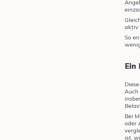
Angeh
einzs
Gleic
aktiv
So en
wenig
Ein
Diese
Auch 
insbe
Belas
Bei M
oder 
vergl
ist, 