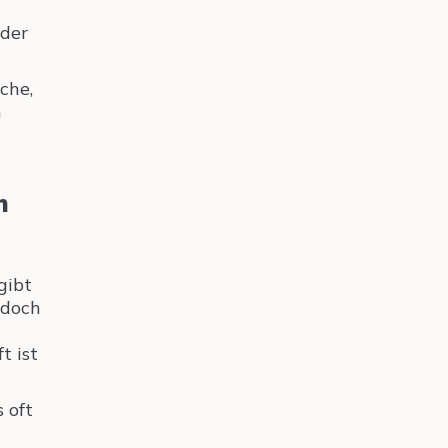
 der
che,
n
n
gibt
edoch
n
t ist
 oft