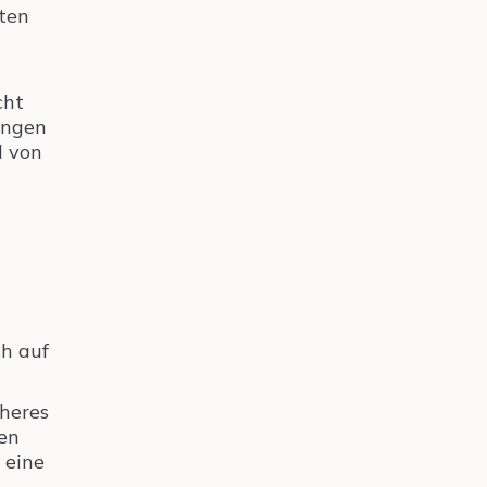
äten
cht
ingen
d von
ch auf
üheres
ten
 eine