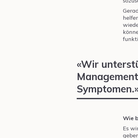
sozus
Gerad
helfe
wiede
könne
funkt
«Wir unterst
Management 
Symptomen.
Wie b
Es wi
geben