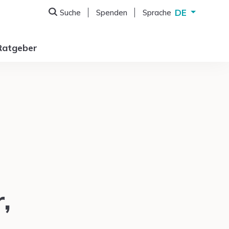
DE
Suche
Spenden
Sprache
Deutsch
English
Ratgeber
Français
Italiano
,