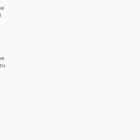
he
i
he
zu