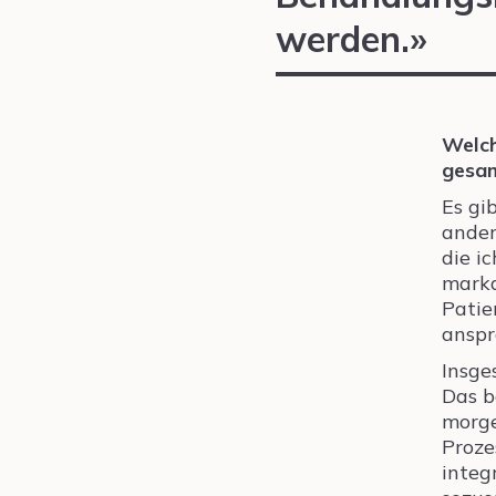
werden.»
Welch
gesa
Es gi
ander
die i
marka
Patie
anspr
Insge
Das b
morge
Proze
integ