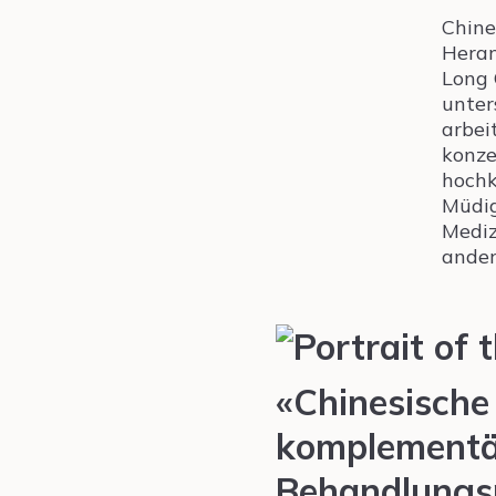
Chine
Heran
Long 
unter
arbei
konze
hochk
Müdig
Mediz
ander
«Chinesische
komplementä
Behandlungs