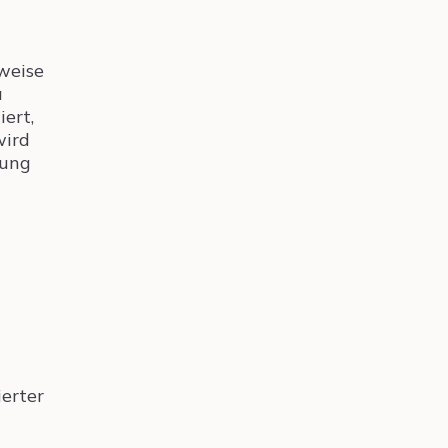
sweise
a
iert,
wird
rung
ierter