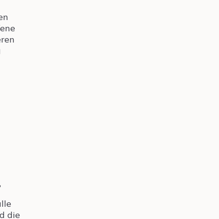
en
fene
eren
g
?
lle
d die