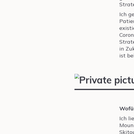
Strat
Ich g
Patie
exist
Coron
Strat
in Zu
ist b
Wofür
Ich l
Mount
Skito