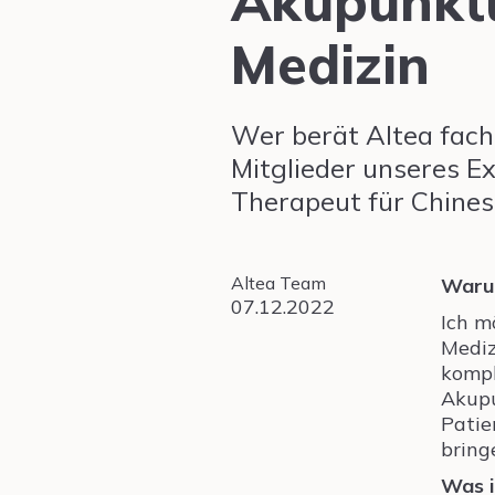
Akupunktu
Medizin
Wer berät Altea fachl
Mitglieder unseres E
Therapeut für Chines
Altea Team
Warum
07.12.2022
Ich m
Mediz
kompl
Akupu
Patie
bring
Was i