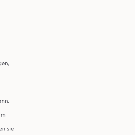
gen,
ann.
 im
en sie