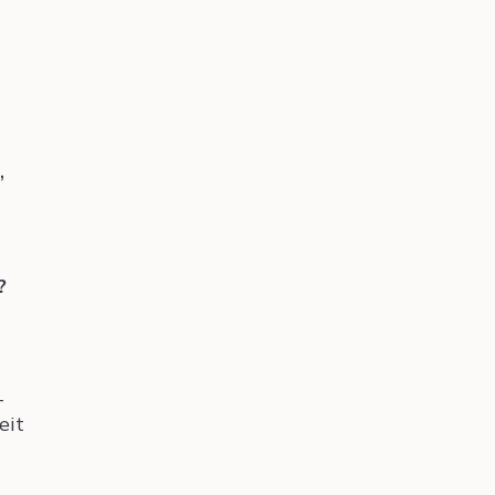
,
?
-
eit