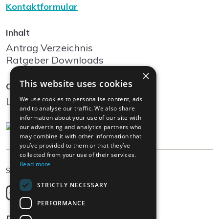
Kontaktformular
Inhalt
Antrag Verzeichnis
Ratgeber Downloads
×
This website uses cookies
Community
We use cookies to personalise content, ads
Log In
and to analyse our traffic. We also share
information about your use of our site with
our advertising and analytics partners who
may combine it with other information that
you’ve provided to them or that they’ve
collected from your use of their services.
Read more
DE
Sprache wählen
STRICTLY NECESSARY
Deutsch
English
PERFORMANCE
Français
Rechtliches