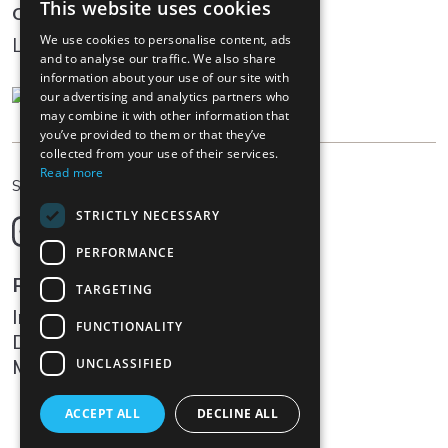
This website uses cookies
Community
We use cookies to personalise content, ads
Log In
and to analyse our traffic. We also share
information about your use of our site with
our advertising and analytics partners who
may combine it with other information that
you’ve provided to them or that they’ve
collected from your use of their services.
Read more
DE
Sprache wählen
STRICTLY NECESSARY
Deutsch
English
PERFORMANCE
Français
Rechtliches
TARGETING
Italiano
Impressum
FUNCTIONALITY
Datenschutz
Medien
UNCLASSIFIED
ACCEPT ALL
DECLINE ALL