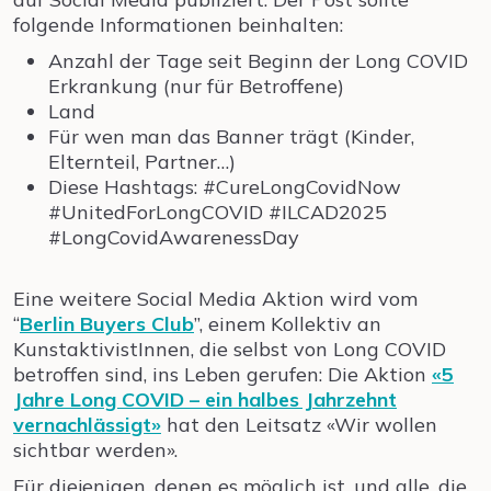
folgende Informationen beinhalten:
Anzahl der Tage seit Beginn der Long COVID
Erkrankung (nur für Betroffene)
Land
Für wen man das Banner trägt (Kinder,
Elternteil, Partner…)
Diese Hashtags: #CureLongCovidNow
#UnitedForLongCOVID #ILCAD2025
#LongCovidAwarenessDay
Eine weitere Social Media Aktion wird vom
“
Berlin Buyers Club
”, einem Kollektiv an
KunstaktivistInnen, die selbst von Long COVID
betroffen sind, ins Leben gerufen: Die Aktion
«5
Jahre Long COVID – ein halbes Jahrzehnt
vernachlässigt»
hat den Leitsatz «Wir wollen
sichtbar werden».
Für diejenigen, denen es möglich ist, und alle, die