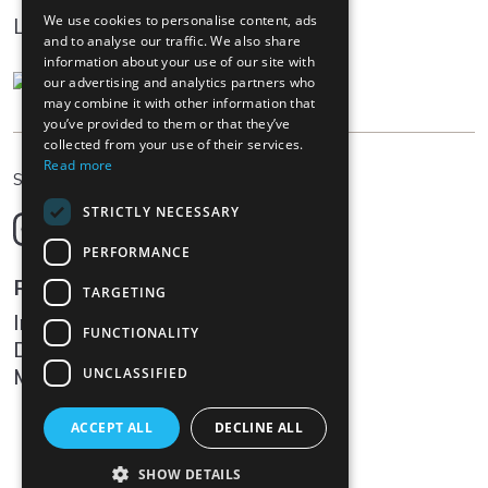
We use cookies to personalise content, ads
Log In
and to analyse our traffic. We also share
information about your use of our site with
our advertising and analytics partners who
may combine it with other information that
you’ve provided to them or that they’ve
collected from your use of their services.
Read more
DE
Sprache wählen
STRICTLY NECESSARY
Deutsch
English
PERFORMANCE
Français
Rechtliches
TARGETING
Italiano
Impressum
FUNCTIONALITY
Datenschutz
Medien
UNCLASSIFIED
ACCEPT ALL
DECLINE ALL
SHOW DETAILS