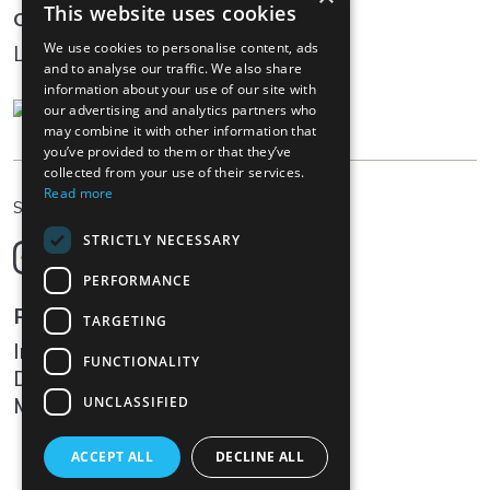
This website uses cookies
Community
We use cookies to personalise content, ads
Log In
and to analyse our traffic. We also share
information about your use of our site with
our advertising and analytics partners who
may combine it with other information that
you’ve provided to them or that they’ve
collected from your use of their services.
Read more
DE
Sprache wählen
STRICTLY NECESSARY
Deutsch
English
PERFORMANCE
Français
Rechtliches
TARGETING
Italiano
Impressum
FUNCTIONALITY
Datenschutz
Medien
UNCLASSIFIED
ACCEPT ALL
DECLINE ALL