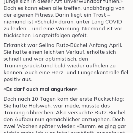
Junge sich in dieser Art unverwundbar fühlen.»
Doch es kann eben alle treffen, unabhängig von
der eigenen Fitness. Darin liegt ein Trost –
niemand ist
«Schuld»
daran, unter Long COVID
zu leiden – und eine Warnung: Niemand ist vor
tückischen Langzeitfolgen gefeit.
Erkrankt war Selina Rutz-Büchel Anfang April.
Sie hatte einen leichten Verlauf, erholte sich
schnell und war optimistisch, den
Trainingsrückstand bald wieder aufholen zu
können. Auch eine Herz- und Lungenkontrolle fiel
positiv aus.
«Es darf auch mal angurken»
Doch nach 10 Tagen kam der erste Rückschlag:
Sie hatte Halsweh, war müde, musste das
Training abbrechen. Also versuchte Rutz-Büchel,
den Aufbau nun gemächlicher anzugehen. Doch
zwei Wochen später wieder: «Bumm, es ging gar
nichts mehr. Ich war total erschöpft, ausgelaugt,