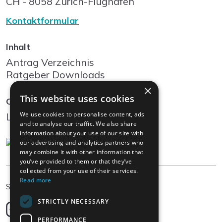
CH - 8058
Zürich-Flughafen
Kontaktformular
Inhalt
Antrag Verzeichnis
Ratgeber Downloads
×
This website uses cookies
Community
We use cookies to personalise content, ads
Log In
and to analyse our traffic. We also share
information about your use of our site with
our advertising and analytics partners who
may combine it with other information that
you’ve provided to them or that they’ve
collected from your use of their services.
Read more
DE
Sprache wählen
STRICTLY NECESSARY
Deutsch
English
PERFORMANCE