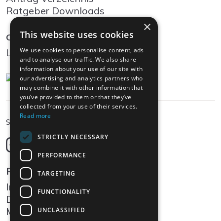
Ratgeber Downloads
×
This website uses cookies
Community
We use cookies to personalise content, ads
Log In
and to analyse our traffic. We also share
information about your use of our site with
our advertising and analytics partners who
may combine it with other information that
you’ve provided to them or that they’ve
collected from your use of their services.
Read more
DE
Sprache wählen
STRICTLY NECESSARY
Deutsch
English
PERFORMANCE
Français
Rechtliches
TARGETING
Italiano
Impressum
FUNCTIONALITY
Datenschutz
Medien
UNCLASSIFIED