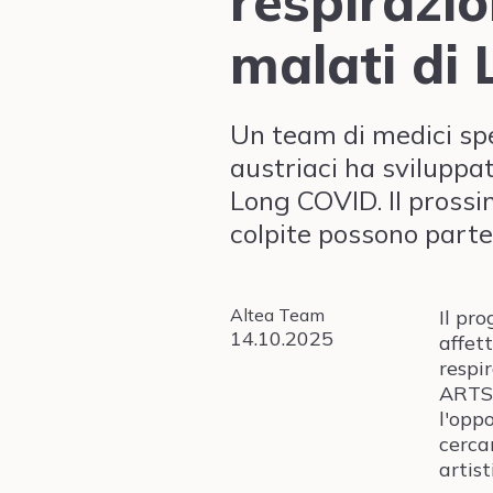
respirazio
malati di
Un team di medici spe
austriaci ha sviluppat
Long COVID. Il prossim
colpite possono parte
Altea Team
Il pr
14.10.2025
affet
respi
ARTS 
l'opp
cerca
artisti