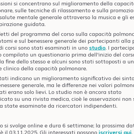
ssioni si concentrano sul miglioramento della capaci
nare, sulle tecniche di rilassamento e sulla promozi
 salute mentale generale attraverso la musica e gli es
spirazione guidata.
ffetti del programma del corso sulla capacità polmona
intomi e sul benessere generale dei partecipanti alla
 di corsi sono stati esaminati in uno
studio
. I partecip
 compilato un questionario prima dell'inizio del cors
a fine dello stesso e alcuni sono stati sottoposti a un
 clinico della capacità polmonare.
ultati indicano un miglioramento significativo dei sint
enessere generale, ma le differenze nei valori polmon
ati erano solo lievi. Lo studio non è ancora stato
icato su una rivista medica, cioè le osservazioni non
a state esaminate da ricercatori indipendenti.
rso si svolge online e dura 6 settimane; la prossima da
 è il 03.11.2025. Gli interessati possono
iscriversi qui
.