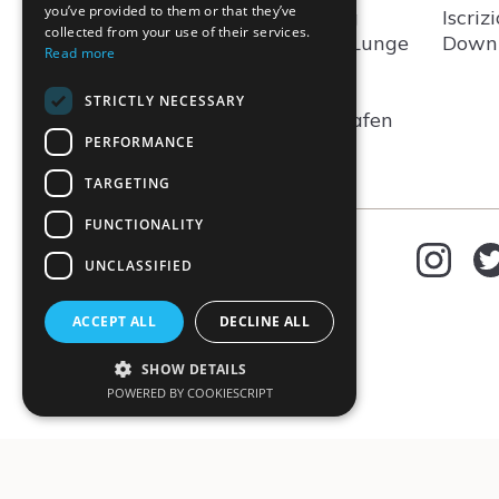
you’ve provided to them or that they’ve
Associazione Altea Long
Iscriz
collected from your use of their services.
COVID Network presso Lunge
Downl
Read more
Zürich
The Circle
62
STRICTLY NECESSARY
CH - 8058
Zürich-Flughafen
PERFORMANCE
Modulo di contatto
TARGETING
FUNCTIONALITY
IT
Scegliere la lingua
UNCLASSIFIED
Deutsch
ACCEPT ALL
DECLINE ALL
English
Français
SHOW DETAILS
Italiano
POWERED BY COOKIESCRIPT