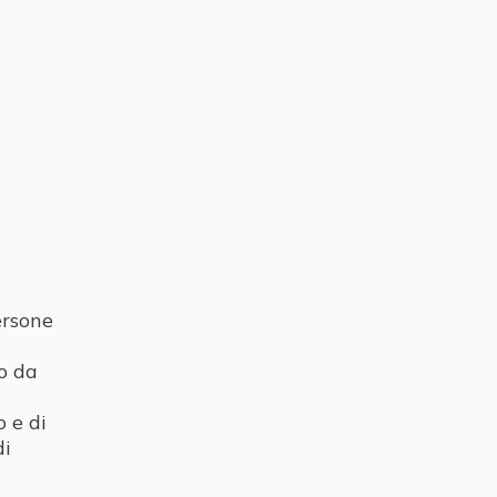
ersone
o da
o e di
di