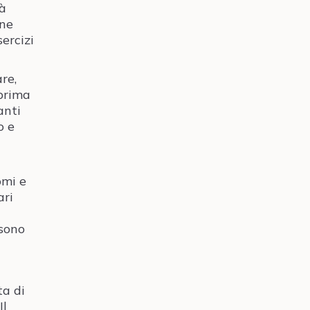
tà
one
ercizi
re,
 prima
anti
o e
omi e
ari
 sono
ta di
 Il