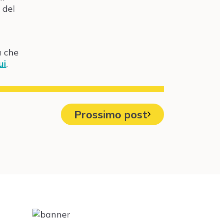
 del
a che
ui
.
Prossimo post