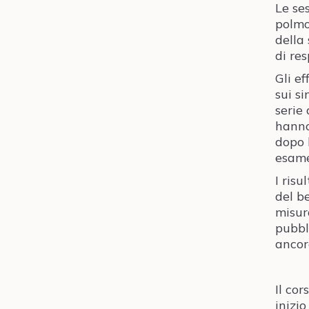
Le se
polmo
della
di re
Gli e
sui s
serie
hanno
dopo l
esame
I ris
del b
misur
pubbl
ancor
Il co
inizio