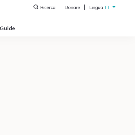
IT
Ricerca
Donare
Lingua
Deutsch
English
Guide
Français
Italiano