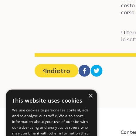
costo 
corso 
Ulter
lo so
Indietro
×
This website uses cookies
We use cookies to personalise content, ads
and to analyse our traffic. We also share
information about your use of our site with
our advertising and analytics partners who
Contatto
Conte
may combine it with other information that