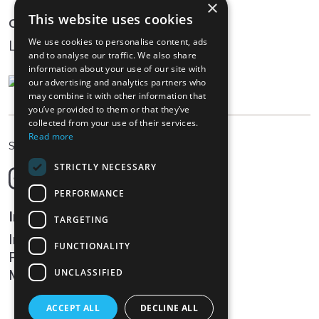
×
This website uses cookies
Community
We use cookies to personalise content, ads
Log In
and to analyse our traffic. We also share
information about your use of our site with
our advertising and analytics partners who
may combine it with other information that
you’ve provided to them or that they’ve
collected from your use of their services.
Read more
IT
Scegliere la lingua
STRICTLY NECESSARY
Deutsch
English
PERFORMANCE
Français
Informazioni legali
TARGETING
Italiano
Impressum
FUNCTIONALITY
Protezione dei dati
Media
UNCLASSIFIED
ACCEPT ALL
DECLINE ALL