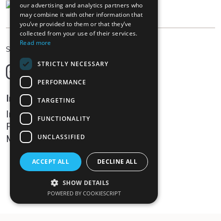
our advertising and analytics partners who
may combine it with other information that
you’ve provided to them or that they’ve
collected from your use of their services.
Read more
IT
Scegliere la lingua
STRICTLY NECESSARY
Deutsch
English
PERFORMANCE
Français
Informazioni legali
TARGETING
Italiano
Impressum
FUNCTIONALITY
Protezione dei dati
Media
UNCLASSIFIED
ACCEPT ALL
DECLINE ALL
SHOW DETAILS
POWERED BY COOKIESCRIPT