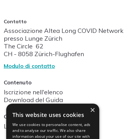
Contatto
Associazione Altea Long COVID Network
presso Lunge Zürich
The Circle
62
CH - 8058
Zürich-Flughafen
Modulo di contatto
Contenuto
Iscrizione nell'elenco
Download del Guida
×
This website uses cookies
Community
We use cookies to personalise content, ads
Log In
and to analyse our traffic. We also share
information about your use of our site with