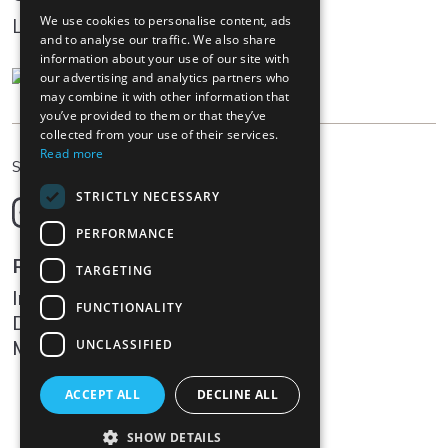
We use cookies to personalise content, ads
Log In
and to analyse our traffic. We also share
information about your use of our site with
our advertising and analytics partners who
may combine it with other information that
you’ve provided to them or that they’ve
collected from your use of their services.
Read more
DE
Sprache wählen
STRICTLY NECESSARY
Deutsch
English
PERFORMANCE
Français
Rechtliches
TARGETING
Italiano
Impressum
FUNCTIONALITY
Datenschutz
Medien
UNCLASSIFIED
ACCEPT ALL
DECLINE ALL
SHOW DETAILS