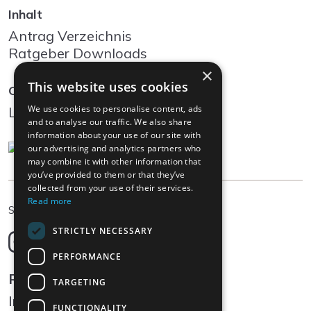
Inhalt
Antrag Verzeichnis
Ratgeber Downloads
×
This website uses cookies
Community
We use cookies to personalise content, ads
Log In
and to analyse our traffic. We also share
information about your use of our site with
our advertising and analytics partners who
may combine it with other information that
you’ve provided to them or that they’ve
collected from your use of their services.
Read more
DE
Sprache wählen
STRICTLY NECESSARY
Deutsch
English
PERFORMANCE
Français
Rechtliches
TARGETING
Italiano
Impressum
FUNCTIONALITY