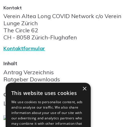
Kontakt
Verein Altea Long COVID Network c/o Verein
Lunge Zürich
The Circle
62
CH - 8058
Zürich-Flughafen
Kontaktformular
Inhalt
Antrag Verzeichnis
Ratgeber Downloads
×
This website uses cookies
Community
We use cookies to personalise content, ads
Log In
and to analyse our traffic. We also share
information about your use of our site with
our advertising and analytics partners who
may combine it with other information that