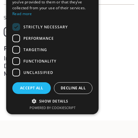
you’ve provided to them or that they’ve
collected from your use of their services.
Read more
DE
Sprache wählen
STRICTLY NECESSARY
Deutsch
English
PERFORMANCE
Français
Rechtliches
TARGETING
Italiano
Impressum
FUNCTIONALITY
Datenschutz
Medien
UNCLASSIFIED
ACCEPT ALL
DECLINE ALL
SHOW DETAILS
POWERED BY COOKIESCRIPT