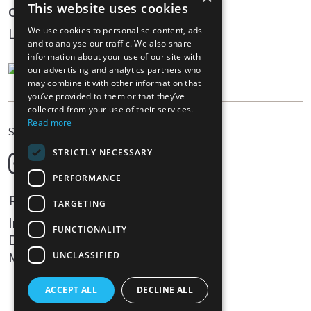
This website uses cookies
Community
We use cookies to personalise content, ads
Log In
and to analyse our traffic. We also share
information about your use of our site with
our advertising and analytics partners who
may combine it with other information that
you’ve provided to them or that they’ve
collected from your use of their services.
Read more
DE
Sprache wählen
STRICTLY NECESSARY
Deutsch
English
PERFORMANCE
Français
Rechtliches
TARGETING
Italiano
Impressum
FUNCTIONALITY
Datenschutz
Medien
UNCLASSIFIED
ACCEPT ALL
DECLINE ALL