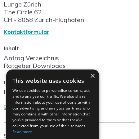
Lunge Zürich
The Circle
62
CH - 8058
Zürich-Flughafen
Kontaktformular
Inhalt
Antrag Verzeichnis
Ratgeber Downloads
×
This website uses cookies
Community
We use cookies to personalise content, ads
Log In
and to analyse our traffic. We also share
information about your use of our site with
our advertising and analytics partners who
may combine it with other information that
you’ve provided to them or that they’ve
collected from your use of their services.
Read more
DE
Sprache wählen