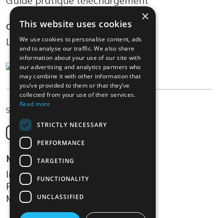
Guide pratique téléchargement
×
This website uses cookies
Community
We use cookies to personalise content, ads
Log In
and to analyse our traffic. We also share
information about your use of our site with
our advertising and analytics partners who
may combine it with other information that
you’ve provided to them or that they’ve
collected from your use of their services.
Read more
FR
Sélectionner la langue
STRICTLY NECESSARY
Deutsch
English
PERFORMANCE
Français
Mentions legales
TARGETING
Italiano
Impressum
FUNCTIONALITY
Protection des données
Médias
UNCLASSIFIED